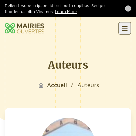
Pellen tesque in ipsum id orci porta dapibus. Sed port
Actualités
titor lectus nibh Vivamus.
Learn More
Contact
Auteurs
Accueil
/
Auteurs